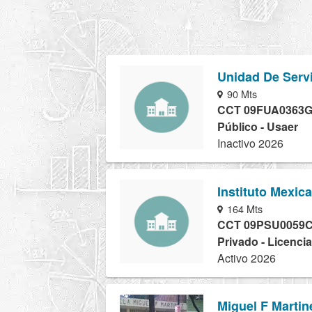
Unidad De Serv
90 Mts
CCT 09FUA0363
Público - Usaer
Inactivo 2026
Instituto Mexic
164 Mts
CCT 09PSU0059
Privado - Licencia
Activo 2026
Miguel F Martin