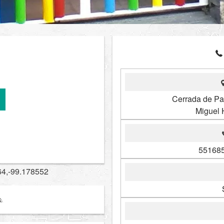
Cerrada de Pat
Miguel 
551685
64,-99.178552