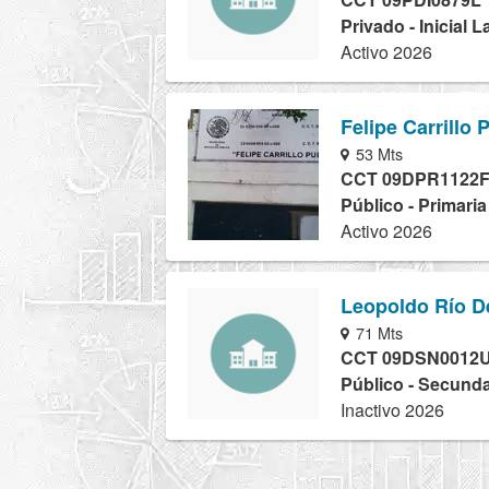
Privado - Inicial 
Activo 2026
Felipe Carrillo 
53 Mts
CCT 09DPR1122
Público - Primari
Activo 2026
Leopoldo Río D
71 Mts
CCT 09DSN0012
Público - Secunda
Inactivo 2026