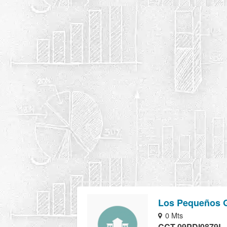
Los Pequeños G
0 Mts
CCT 09PDI0879L