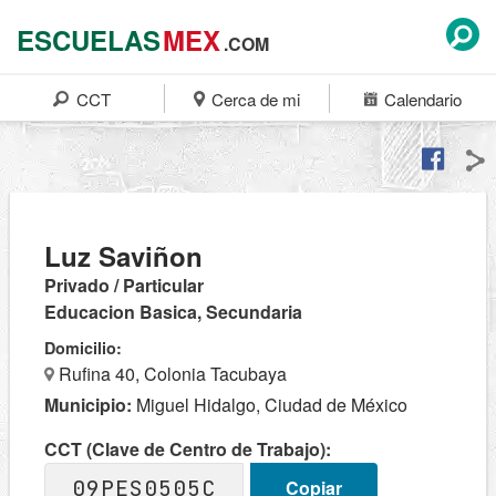
ESCUELAS
MEX
.COM
CCT
Cerca de mi
Calendario
Luz Saviñon
Privado / Particular
Educacion Basica, Secundaria
Domicilio:
Rufina 40, Colonia Tacubaya
Municipio:
Miguel Hidalgo, Ciudad de México
CCT (Clave de Centro de Trabajo):
09PES0505C
Copiar