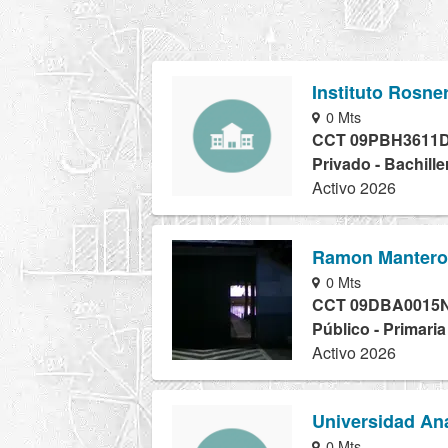
Instituto Rosner
0 Mts
CCT 09PBH3611
Privado - Bachille
Activo 2026
Ramon Mantero
0 Mts
CCT 09DBA0015
Público - Primari
Activo 2026
Universidad Aná
0 Mts