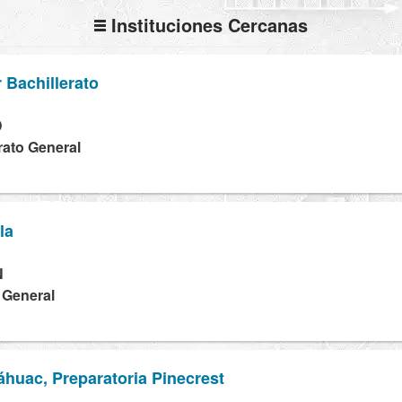
Instituciones Cercanas
 Bachillerato
D
rato General
la
N
a General
huac, Preparatoria Pinecrest