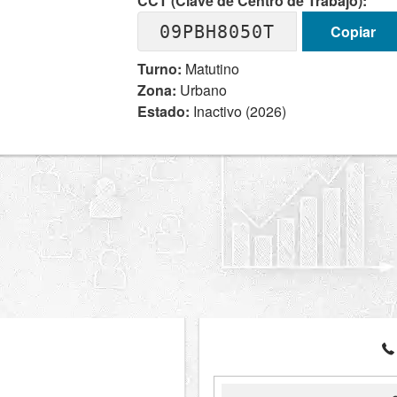
CCT (Clave de Centro de Trabajo):
09PBH8050T
Copiar
Turno:
Matutino
Zona:
Urbano
Estado:
Inactivo (2026)