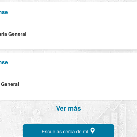
ense
B
ria General
ense
R
a General
Ver más
Escuelas cerca de mi