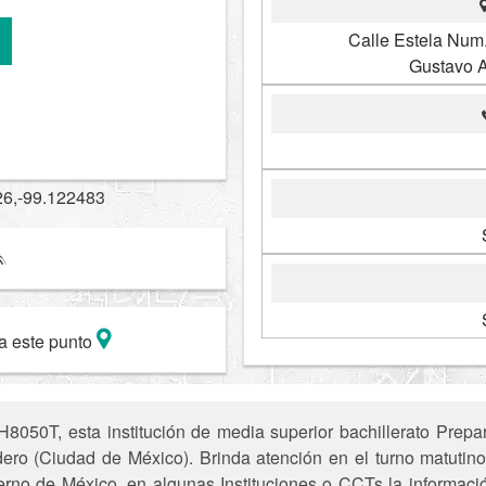
Calle Estela Num.
Gustavo 
26,-99.122483
a este punto
050T, esta institución de media superior bachillerato Prepara
ro (Ciudad de México). Brinda atención en el turno matutino.
ierno de México, en algunas Instituciones o CCTs la informaci