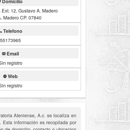
Domicilio
 Ext. 12, Gustavo A. Madero
A. Madero CP. 07840
Telefono
55173965
Email
Sin registro
Web
Sin registro
toria Ateniense, A.c. se localiza en
 Esta información es recopilada por
ón de domicilio, contacto o ubicacion