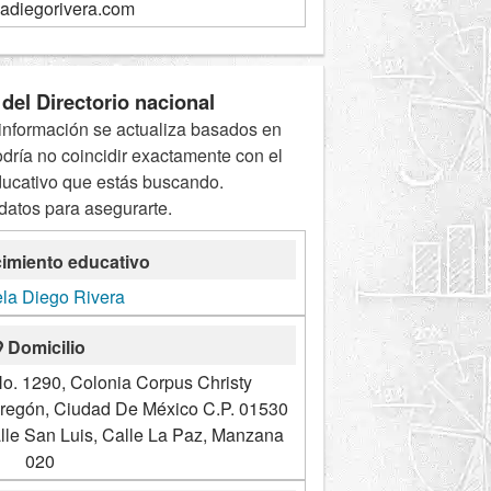
ladiegorivera.com
del Directorio nacional
información se actualiza basados en
odría no coincidir exactamente con el
ducativo que estás buscando.
 datos para asegurarte.
imiento educativo
la Diego Rivera
Domicilio
o. 1290, Colonia Corpus Christy
bregón, Ciudad De México C.P. 01530
le San Luis, Calle La Paz, Manzana
020