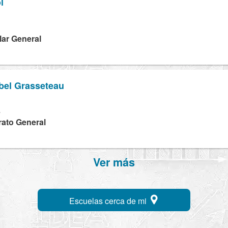
l
lar General
abel Grasseteau
L
rato General
Ver más
Escuelas cerca de mi