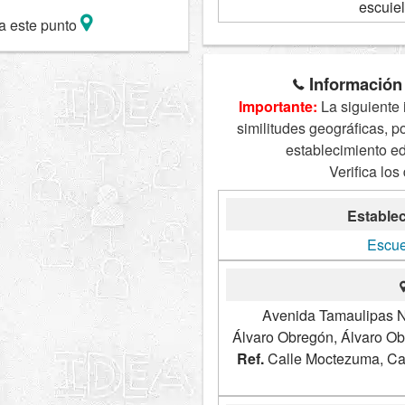
escuie
a este punto
Información 
Importante:
La siguiente 
similitudes geográficas, p
establecimiento e
Verifica los
Establec
Escue
Avenida Tamaulipas N
Álvaro Obregón, Álvaro O
Ref.
Calle Moctezuma, Cal