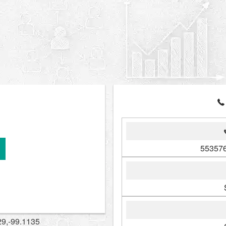
553576
29,-99.1135