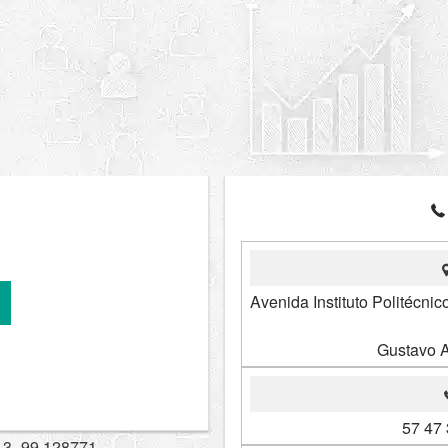
Avenida Instituto Politécni
Gustavo 
57 47
13,-99.128771