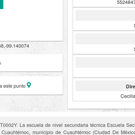
5524847
68,-99.140074
a este punto
Dire
Cecili
T0002Y. La escuela de nivel secundaria técnica Escuela Secu
de Cuauhtémoc, municipio de Cuauhtémoc (Ciudad De México)