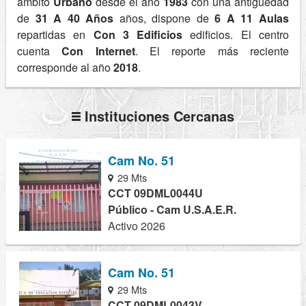
ámbito
Urbano
desde el año
1983
con una antigüedad
de
31 A 40 Años
años, dispone de
6 A 11 Aulas
repartidas en
Con 3 Edificios
edificios. El centro
cuenta
Con Internet
. El reporte más reciente
corresponde al año
2018
.
Instituciones Cercanas
Cam No. 51
29 Mts
CCT 09DML0044U
Público - Cam U.S.A.E.R.
Activo 2026
Cam No. 51
29 Mts
CCT 09DML0043V