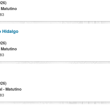
026)
- Matutino
983
o Hidalgo
026)
- Matutino
983
026)
l - Matutino
983