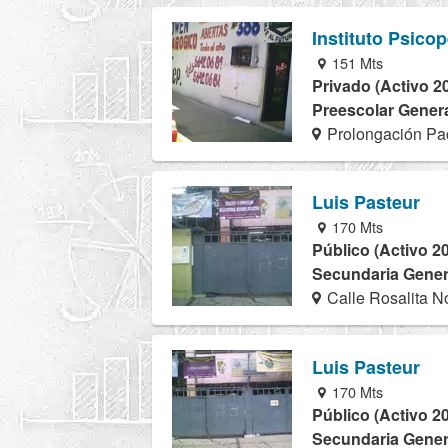
Instituto Psico
151 Mts
Privado (Activo 2
Preescolar Genera
Prolongación Pac
Luis Pasteur
170 Mts
Público (Activo 2
Secundaria Genera
Calle Rosalita N
Luis Pasteur
170 Mts
Público (Activo 2
Secundaria Genera