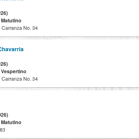
026)
- Matutino
 Carranza No. 34
Chavarria
026)
- Vespertino
 Carranza No. 34
026)
- Matutino
983