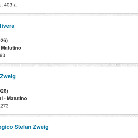
o. 403-a
Rivera
026)
- Matutino
983
 Zweig
026)
l - Matutino
 273
ogico Stefan Zweig