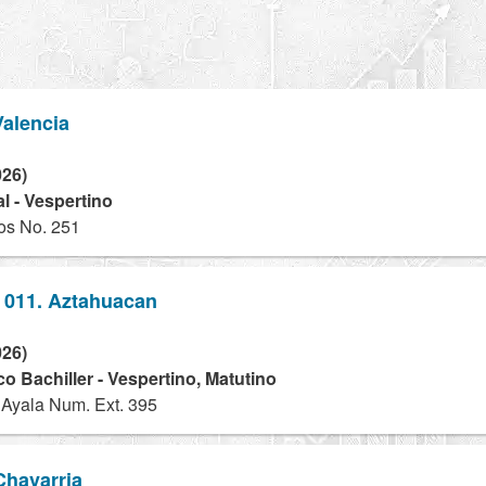
Valencia
026)
l - Vespertino
os No. 251
 011. Aztahuacan
026)
o Bachiller - Vespertino, Matutino
Ayala Num. Ext. 395
Chavarria