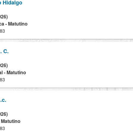
o Hidalgo
026)
a - Matutino
983
. C.
026)
l - Matutino
983
.c.
026)
- Matutino
983