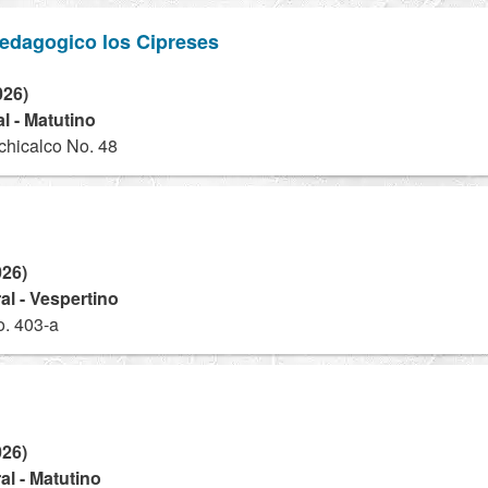
pedagogico los Cipreses
026)
l - Matutino
hicalco No. 48
026)
l - Vespertino
o. 403-a
026)
l - Matutino