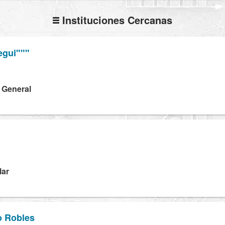
Instituciones Cercanas
egui"""
E
a General
lar
io Robles