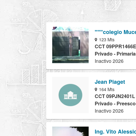
"""colegio Muc
123 Mts
CCT 09PPR1466
Privado - Primari
Inactivo 2026
Jean Piaget
164 Mts
CCT 09PJN2401L
Privado - Preesco
Inactivo 2026
Ing. Vito Aless