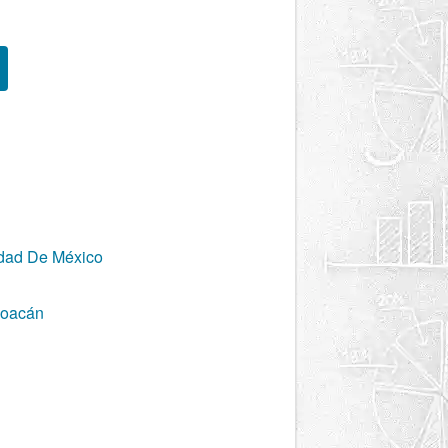
dad De México
yoacán