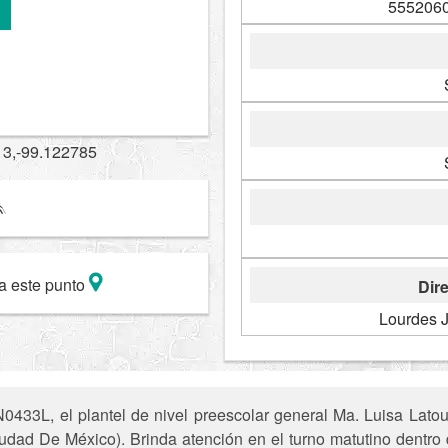
5552060
13,-99.122785
a este punto
Dire
Lourdes J
433L, el plantel de nivel preescolar general Ma. Luisa Latou
ad De México). Brinda atención en el turno matutino dentro 