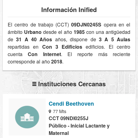
Información Inified
El centro de trabajo (CCT)
09DJN0245S
opera en el
ámbito
Urbano
desde el año
1985
con una antigüedad
de
31 A 40 Años
años, dispone de
3 A 5 Aulas
repartidas en
Con 3 Edificios
edificios. El centro
cuenta
Con Internet
. El reporte más reciente
corresponde al año
2018
.
Instituciones Cercanas
Cendi Beethoven
77 Mts
CCT 09NDI0255J
Público - Inicial Lactante y
Maternal