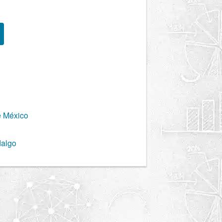
e México
dalgo