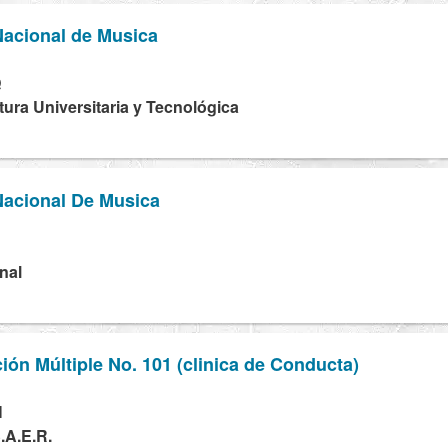
Nacional de Musica
Q
tura Universitaria y Tecnológica
Nacional De Musica
nal
ión Múltiple No. 101 (clinica de Conducta)
H
.A.E.R.