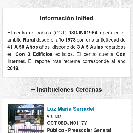
Información Inified
El centro de trabajo (CCT)
08DJN0196A
opera en el
ámbito
Rural
desde el año
1978
con una antigüedad de
41 A 50 Años
años, dispone de
3 A 5 Aulas
repartidas
en
Con 3 Edificios
edificios. El centro cuenta
Con
Internet
. El reporte más reciente corresponde al año
2018
.
Instituciones Cercanas
Luz Maria Serradel
0 Mts
CCT 08DJN0117Y
Público - Preescolar General