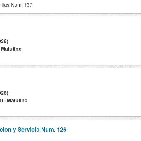
lias Núm. 137
026)
- Matutino
026)
l - Matutino
cion y Servicio Num. 126