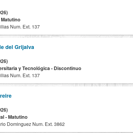
026)
- Matutino
lias Num. Ext. 137
e del Grijalva
026)
ersitaria y Tecnológica - Discontinuo
lias Num. Ext. 137
reire
026)
l - Matutino
ario Dominguez Num. Ext. 3862