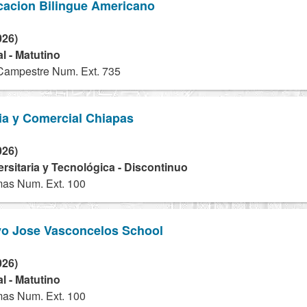
cacion Bilingue Americano
026)
l - Matutino
Campestre Num. Ext. 735
ia y Comercial Chiapas
026)
ersitaria y Tecnológica - Discontinuo
mas Num. Ext. 100
vo Jose Vasconcelos School
026)
l - Matutino
mas Num. Ext. 100