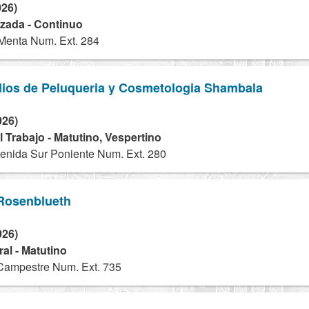
026)
izada - Continuo
Menta Num. Ext. 284
dios de Peluqueria y Cosmetologia Shambala
026)
 Trabajo - Matutino, Vespertino
enida Sur Poniente Num. Ext. 280
 Rosenblueth
026)
al - Matutino
Campestre Num. Ext. 735