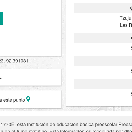
Tzuju
Las R
23,-92.391081
a este punto
770E, esta institución de educacion basica preescolar Preesco
 en el turno matutino. Esta información es recopilada por dife