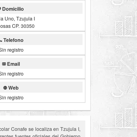
Domicilio
la Uno, Tzujula I
osas CP. 30350
Telefono
Sin registro
Email
Sin registro
Web
Sin registro
lar Conafe se localiza en Tzujula I,
rentes fuentes oficiales del Gobierno