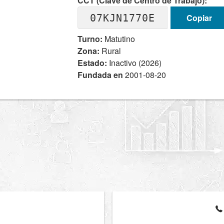
CCT (Clave de Centro de Trabajo):
07KJN1770E
Copiar
Turno:
Matutino
Zona:
Rural
Estado:
Inactivo (2026)
Fundada en
2001-08-20