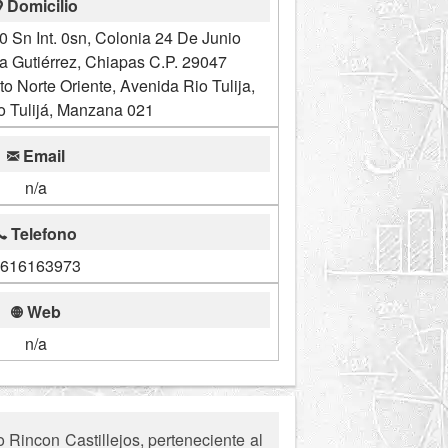
Domicilio
0 Sn Int. 0sn, Colonia 24 De Junio
tla Gutiérrez, Chiapas C.P. 29047
o Norte Oriente, Avenida Rio Tulija,
o Tulijá, Manzana 021
Email
n/a
Telefono
616163973
Web
n/a
Rincon Castillejos, perteneciente al