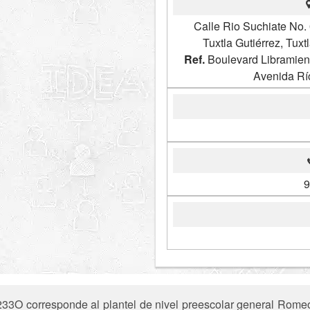
Calle Rio Suchiate No. 
Tuxtla Gutiérrez, Tux
Ref.
Boulevard Libramient
Avenida Rí
9
3O corresponde al plantel de nivel preescolar general Romeo 