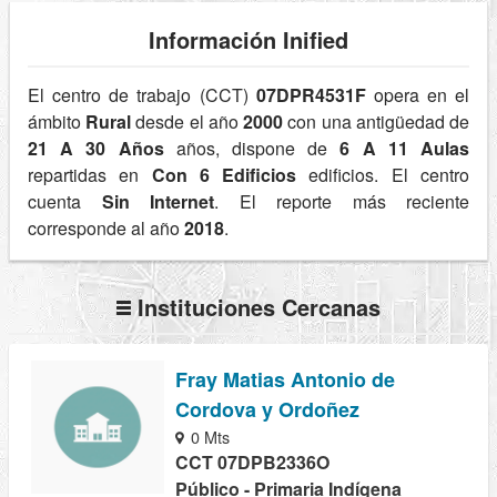
Información Inified
El centro de trabajo (CCT)
07DPR4531F
opera en el
ámbito
Rural
desde el año
2000
con una antigüedad de
21 A 30 Años
años, dispone de
6 A 11 Aulas
repartidas en
Con 6 Edificios
edificios. El centro
cuenta
Sin Internet
. El reporte más reciente
corresponde al año
2018
.
Instituciones Cercanas
Fray Matias Antonio de
Cordova y Ordoñez
0 Mts
CCT 07DPB2336O
Público - Primaria Indígena