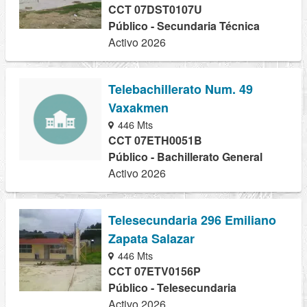
CCT 07DST0107U
Público - Secundaria Técnica
Activo 2026
Telebachillerato Num. 49
Vaxakmen
446 Mts
CCT 07ETH0051B
Público - Bachillerato General
Activo 2026
Telesecundaria 296 Emiliano
Zapata Salazar
446 Mts
CCT 07ETV0156P
Público - Telesecundaria
Activo 2026