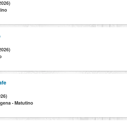
2026)
tino
o
e
2026)
o
o
afe
026)
dígena - Matutino