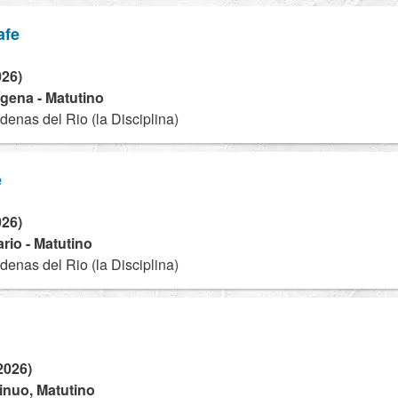
afe
026)
dígena - Matutino
enas del Rio (la Disciplina)
e
026)
rio - Matutino
enas del Rio (la Disciplina)
2026)
tinuo, Matutino