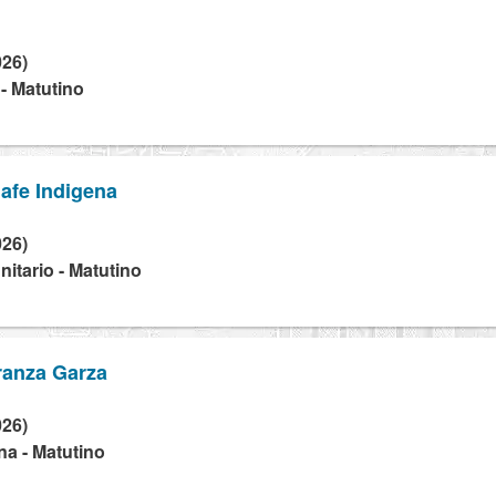
026)
 - Matutino
afe Indigena
026)
tario - Matutino
ranza Garza
026)
na - Matutino