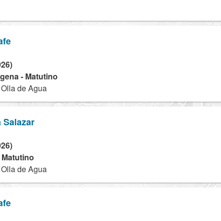
afe
026)
dígena - Matutino
a Olla de Agua
 Salazar
026)
- Matutino
a Olla de Agua
afe