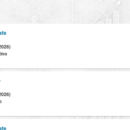
afe
2026)
tino
e
2026)
o
afe