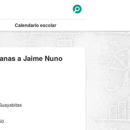
Calendario
escolar
canas a Jaime Nuno
 Guayabitas
50