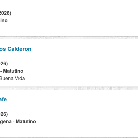
2026)
tino
os Calderon
026)
 - Matutino
 Buena Vida
afe
026)
dígena - Matutino