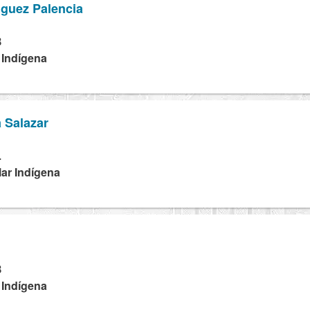
nguez Palencia
B
 Indígena
 Salazar
L
lar Indígena
B
 Indígena