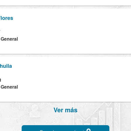
lores
T
a General
huila
Q
a General
Ver más