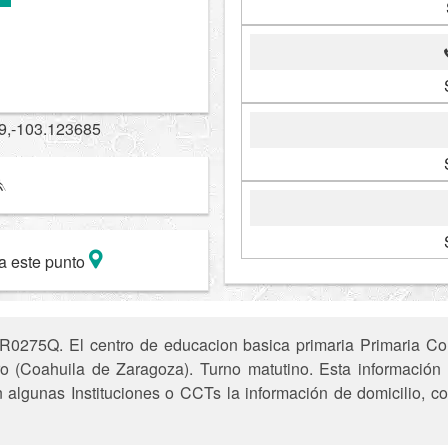
9,-103.123685
a este punto
R0275Q. El centro de educacion basica primaria Primaria Co
o (Coahuila de Zaragoza). Turno matutino. Esta información e
n algunas Instituciones o CCTs la información de domicilio, c