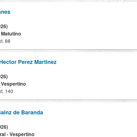
nnes
026)
- Matutino
t. 88
Hector Perez Martinez
026)
- Vespertino
t. 140
Sainz de Baranda
026)
al - Vespertino