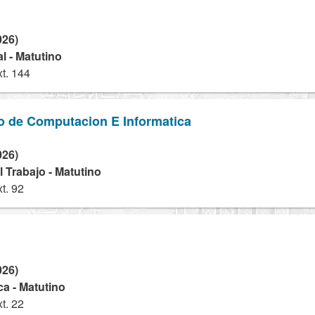
026)
l - Matutino
t. 144
co de Computacion E Informatica
026)
 Trabajo - Matutino
t. 92
026)
a - Matutino
t. 22