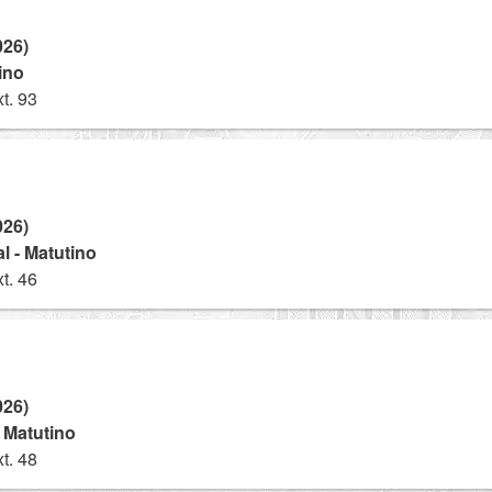
026)
tino
t. 93
026)
l - Matutino
t. 46
026)
- Matutino
t. 48