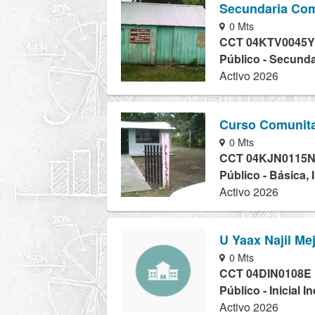
Secundaria Com
0 Mts
CCT 04KTV0045Y
Público - Secunda
Activo 2026
Curso Comunita
0 Mts
CCT 04KJN0115
Público - Básica, 
Activo 2026
U Yaax Najil Me
0 Mts
CCT 04DIN0108E
Público - Inicial I
Activo 2026