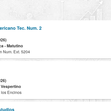
ericano Tec. Num. 2
026)
a - Matutino
n Num. Ext. 5204
026)
- Vespertino
 los Encinos
tudios