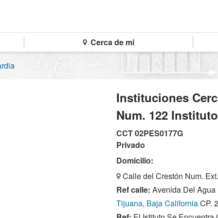
Cerca de mi
rdia
Instituciones Cer
Num. 122 Institut
CCT 02PES0177G
Privado
Domicilio:
Calle del Crestón Num. Ext.
Ref calle:
Avenida Del Agua ,
Tijuana, Baja California
CP. 
Ref:
El Istituto Se Encuentra