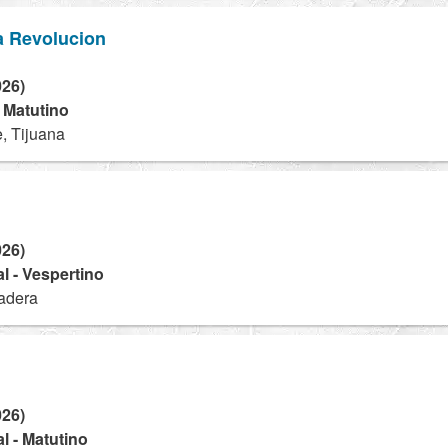
a Revolucion
026)
- Matutino
, Tijuana
026)
l - Vespertino
adera
026)
l - Matutino