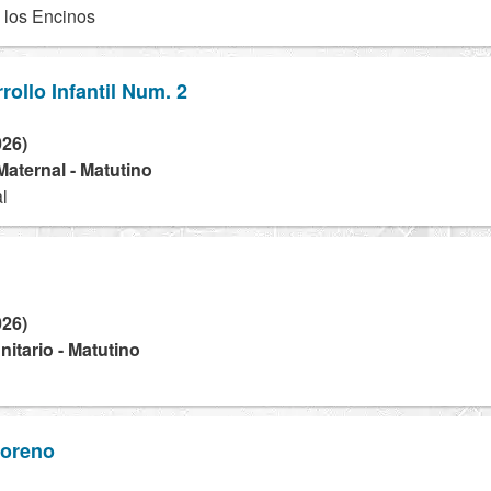
 los Encinos
rollo Infantil Num. 2
026)
 Maternal - Matutino
al
026)
tario - Matutino
Moreno