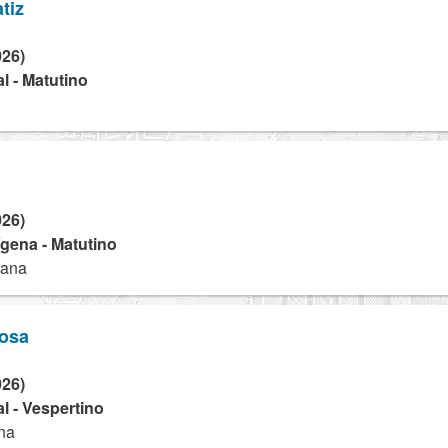
tiz
026)
l - Matutino
026)
dígena - Matutino
uana
osa
026)
l - Vespertino
ana