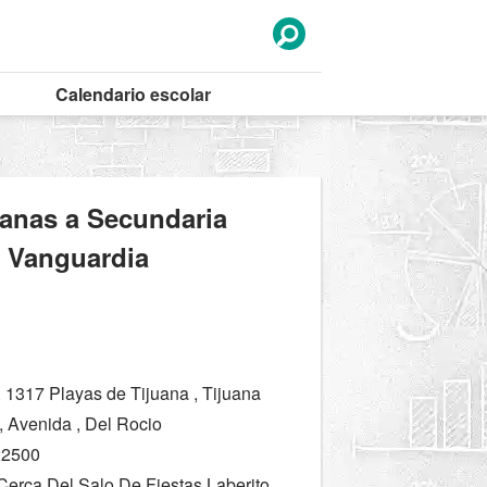
Calendario
escolar
canas a Secundaria
o Vanguardia
 1317 Playas de Tijuana , Tijuana
 Avenida , Del Rocio
22500
 Cerca Del Salo De Fiestas Laberito.