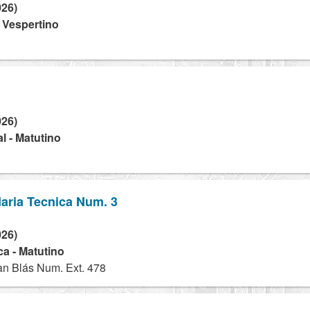
026)
- Vespertino
026)
l - Matutino
aria Tecnica Num. 3
026)
a - Matutino
an Blás Num. Ext. 478