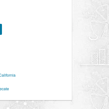
alifornia
ecate