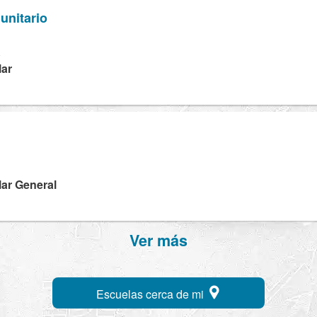
unitario
A
lar
C
lar General
Ver más
Escuelas cerca de mi