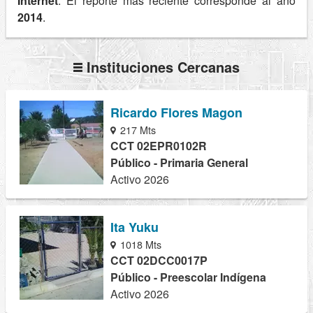
Internet
. El reporte más reciente corresponde al año
2014
.
Instituciones Cercanas
Ricardo Flores Magon
217 Mts
CCT 02EPR0102R
Público - Primaria General
Activo 2026
Ita Yuku
1018 Mts
CCT 02DCC0017P
Público - Preescolar Indígena
Activo 2026