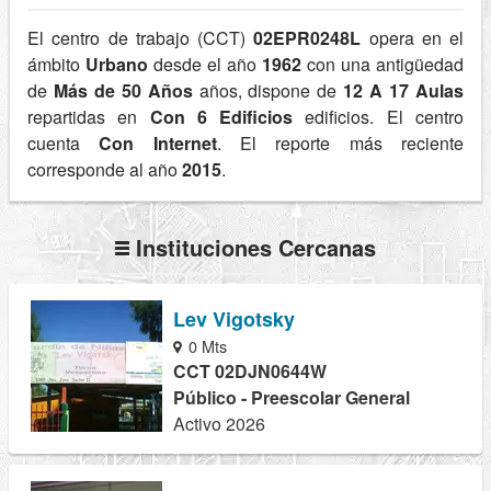
El centro de trabajo (CCT)
02EPR0248L
opera en el
ámbito
Urbano
desde el año
1962
con una antigüedad
de
Más de 50 Años
años, dispone de
12 A 17 Aulas
repartidas en
Con 6 Edificios
edificios. El centro
cuenta
Con Internet
. El reporte más reciente
corresponde al año
2015
.
Instituciones Cercanas
Lev Vigotsky
0 Mts
CCT 02DJN0644W
Público - Preescolar General
Activo 2026