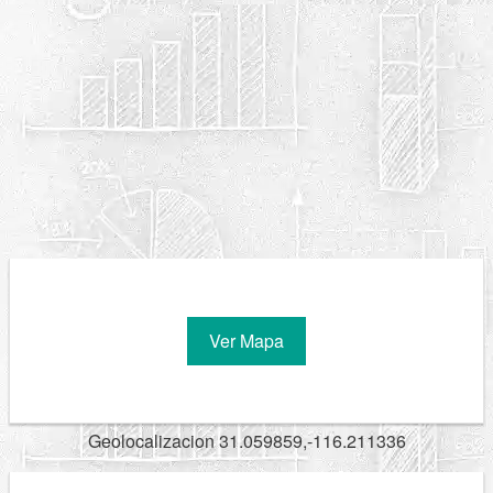
Ver Mapa
Geolocalizacion 31.059859,-116.211336