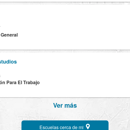
T
a General
tudios
G
ón Para El Trabajo
Ver más
Escuelas cerca de mi