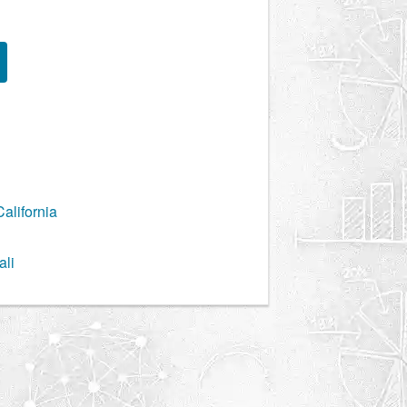
alifornia
ali