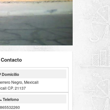
Contacto
Domicilio
rrero Negro, Mexicali
cali CP. 21137
Telefono
865532260