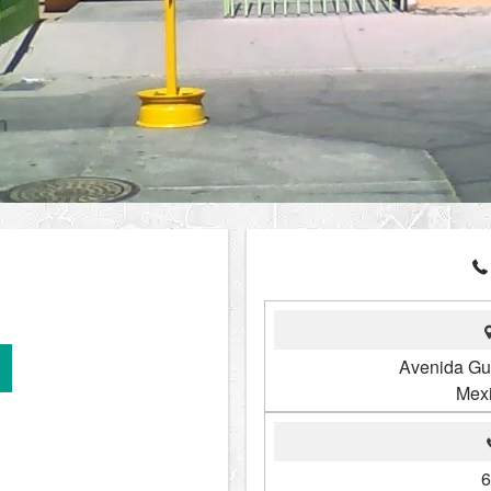
Avenida Gue
Mexi
6