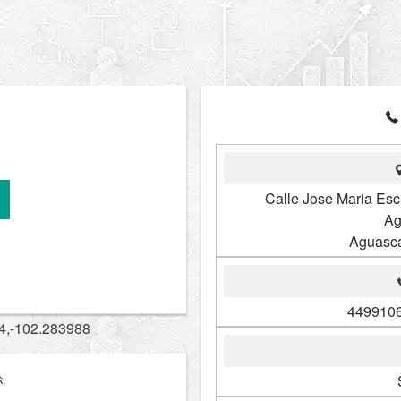
Calle Jose Maria Esc
Ag
Aguasca
4499106
4,-102.283988