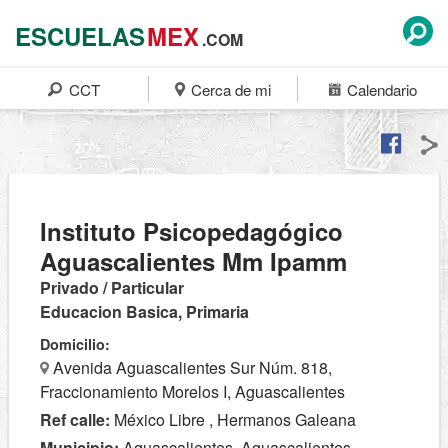
ESCUELAS
MEX
.COM
CCT
Cerca de mi
Calendario
Instituto Psicopedagógico
Aguascalientes Mm Ipamm
Privado / Particular
Educacion Basica, Primaria
Domicilio:
Avenida Aguascalientes Sur Núm. 818,
Fraccionamiento Morelos I, Aguascalientes
Ref calle:
México Libre , Hermanos Galeana
Municipio:
Aguascalientes, Aguascalientes