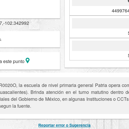
4499764
7,-102.342992
a este punto
020O, la escuela de nivel primaria general Patria opera como
uascalientes). Brinda atención en el turno matutino dentro d
iciales del Gobierno de México, en algunas Instituciones o CCTs 
segun la fuente.
Reportar error o Sugerencia