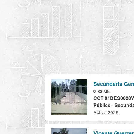
Secundaria Gene
38 Mts
CCT 01DES0028
Público - Secunda
Activo 2026
Vicente Guerre