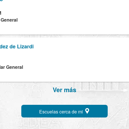
M
a General
ez de Lizardi
lar General
Ver más
Escuelas cerca de mi