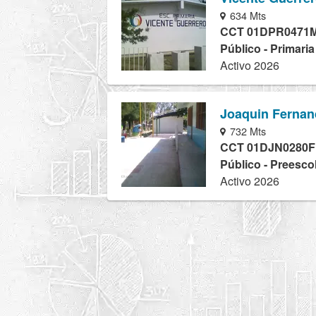
634 Mts
CCT 01DPR0471
Público - Primari
Activo 2026
Joaquin Fernand
732 Mts
CCT 01DJN0280F
Público - Preesco
Activo 2026