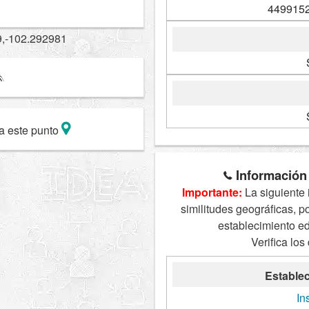
4499152
9,-102.292981
a este punto
Información 
Importante:
La siguiente 
similitudes geográficas, p
establecimiento e
Verifica los
Establec
In