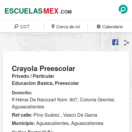
ESCUELAS
MEX
.COM
CCT
Cerca de mi
Calendario
Crayola Preescolar
Privado / Particular
Educacion Basica, Preescolar
Domicilio:
Héroe De Nacozari Núm. 807, Colonia Gremial,
Aguascalientes
Ref calle:
Pino Suárez , Vasco De Gama
Municipio:
Aguascalientes, Aguascalientes