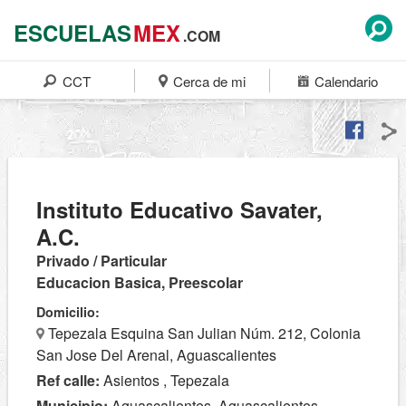
ESCUELAS
MEX
.COM
CCT
Cerca de mi
Calendario
Instituto Educativo Savater,
A.C.
Privado / Particular
Educacion Basica, Preescolar
Domicilio:
Tepezala Esquina San Julian Núm. 212, Colonia
San Jose Del Arenal, Aguascalientes
Ref calle:
Asientos , Tepezala
Municipio:
Aguascalientes, Aguascalientes