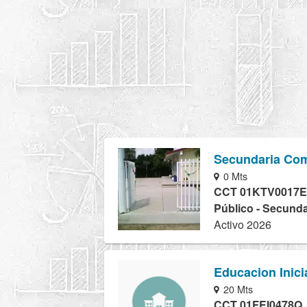
Secundaria Com
0 Mts
CCT 01KTV0017E
Público - Secunda
Activo 2026
Educacion Inici
20 Mts
CCT 01FEI0478Q