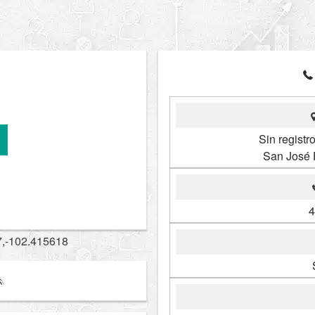
Sin registr
San José 
4
7,-102.415618