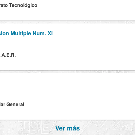
erato Tecnológico
ion Multiple Num. Xi
E
.A.E.R.
A
lar General
Ver más