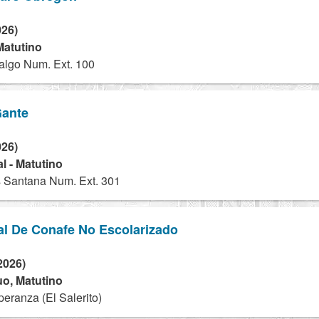
026)
Matutino
algo Num. Ext. 100
Gante
026)
l - Matutino
 Santana Num. Ext. 301
al De Conafe No Escolarizado
2026)
nuo, Matutino
eranza (El Salerito)