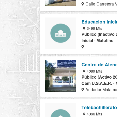
Calle Carretera V
Educacion Inici
3499 Mts
Público (Inactivo 
Inicial - Matutino
Centro de Atenc
4089 Mts
Público (Activo 2
Cam U.S.A.E.R. - 
Andador Matamo
Telebachillerat
4366 Mts