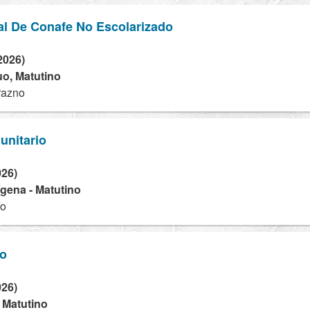
al De Conafe No Escolarizado
2026)
nuo, Matutino
razno
unitario
026)
dígena - Matutino
ío
ro
026)
- Matutino