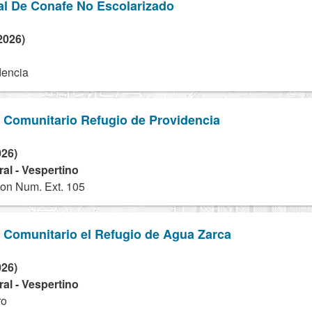
al De Conafe No Escolarizado
2026)
dencia
o Comunitario Refugio de Providencia
026)
al - Vespertino
on Num. Ext. 105
o Comunitario el Refugio de Agua Zarca
026)
al - Vespertino
ro