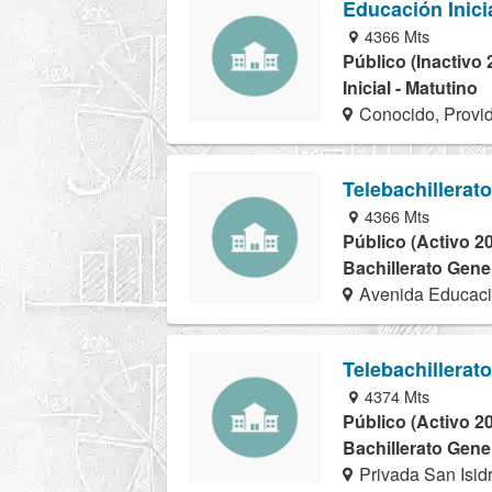
Educación Inici
4366 Mts
Público (Inactivo 
Inicial - Matutino
Conocido, Provi
Telebachillerat
4366 Mts
Público (Activo 2
Bachillerato Gener
Avenida Educaci
Telebachillerat
4374 Mts
Público (Activo 2
Bachillerato Gener
Privada San Isid