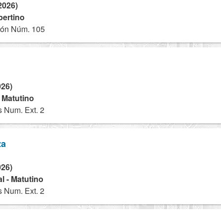
2026)
pertino
ión Núm. 105
026)
- Matutino
s Num. Ext. 2
za
026)
l - Matutino
s Num. Ext. 2