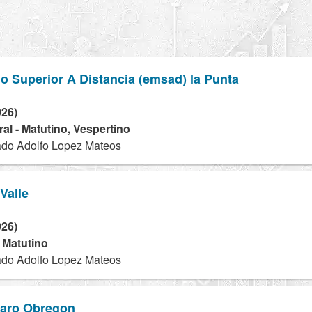
 Superior A Distancia (emsad) la Punta
026)
al - Matutino, Vespertino
ado Adolfo Lopez Mateos
Valle
026)
- Matutino
ado Adolfo Lopez Mateos
varo Obregon