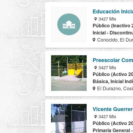
Educación Inici
3427 Mts
Público (Inactivo 
Inicial - Disconti
Conocido, El Du
Preescolar Com
3427 Mts
Público (Activo 2
Básica, Inicial In
El Durazno, Cos
Vicente Guerre
3427 Mts
Público (Activo 2
Primaria General 