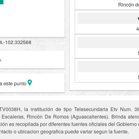
Rincón d
4
4,-102.332568
a este punto
V0038H, la institución de tipo Telesecundaria Etv Num. 3
o Escaleras, Rincón De Romos (Aguascalientes). Brinda atenc
ión es recopilada por diferentes fuentes oficiales del Gobierno
ntacto o ubicacion geografica puede variar segun la fuente.