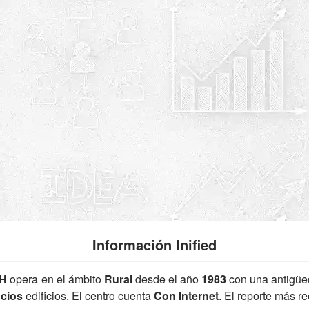
Información Inified
8H
opera en el ámbito
Rural
desde el año
1983
con una antigü
icios
edificios. El centro cuenta
Con Internet
. El reporte más r