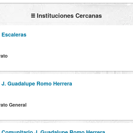
Instituciones Cercanas
o Escaleras
H
rato
o J. Guadalupe Romo Herrera
rato General
to Comunitario J. Guadalupe Romo Herrera