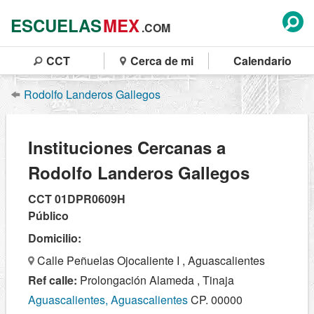
ESCUELAS
MEX
.COM
CCT
Cerca de mi
Calendario
Rodolfo Landeros Gallegos
Instituciones Cercanas a
Rodolfo Landeros Gallegos
CCT 01DPR0609H
Público
Domicilio:
Calle Peñuelas Ojocaliente I , Aguascalientes
Ref calle:
Prolongación Alameda , Tinaja
Aguascalientes, Aguascalientes
CP. 00000