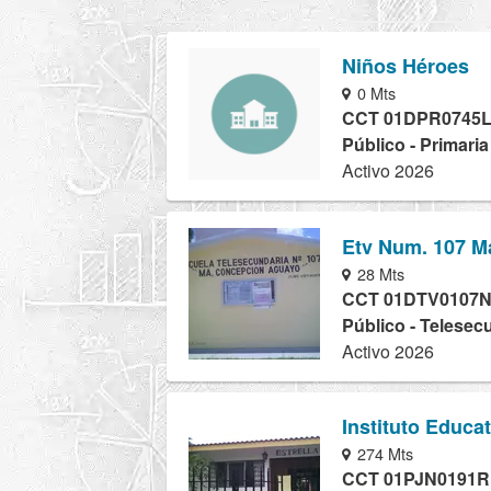
Niños Héroes
0 Mts
CCT 01DPR0745
Público - Primari
Activo 2026
Etv Num. 107 M
28 Mts
CCT 01DTV0107
Público - Telesec
Activo 2026
Instituto Educa
274 Mts
CCT 01PJN0191R