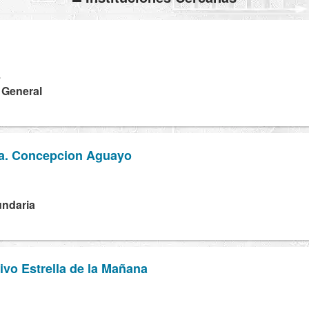
L
a General
a. Concepcion Aguayo
N
undaria
tivo Estrella de la Mañana