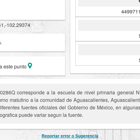
4499711
41,-102.29374
a este punto
86Q corresponde a la escuela de nivel primaria general Niñ
l turno matutino a la comunidad de Aguascalientes, Aguascalien
iferentes fuentes oficiales del Gobierno de México, en alguna
ografica puede variar segun la fuente.
Reportar error o Sugerencia