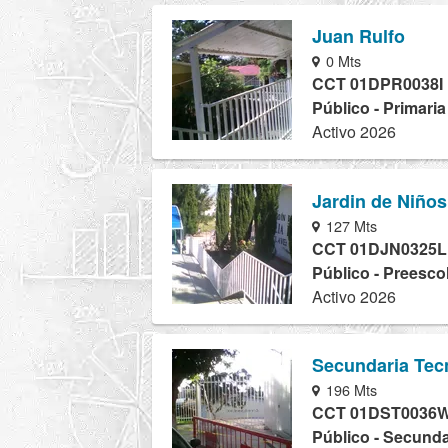
Juan Rulfo
0 Mts
CCT 01DPR0038I
Público - Primari
Activo 2026
Jardin de Niños
127 Mts
CCT 01DJN0325L
Público - Preesco
Activo 2026
Secundaria Tec
196 Mts
CCT 01DST0036
Público - Secunda