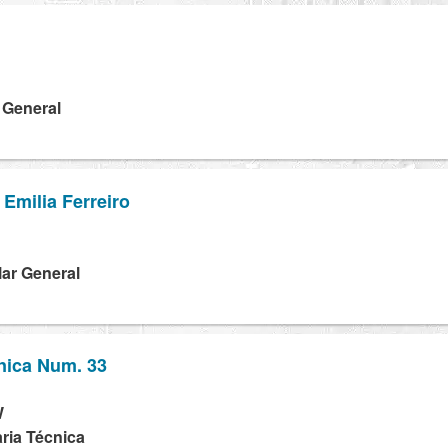
a General
 Emilia Ferreiro
lar General
nica Num. 33
W
ria Técnica