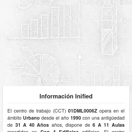
Información Inified
El centro de trabajo (CCT)
01DML0006Z
opera en el
ámbito
Urbano
desde el año
1990
con una antigüedad
de
31 A 40 Años
años, dispone de
6 A 11 Aulas
repartidas en
Con 4 Edificios
edificios. El centro