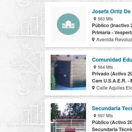
Josefa Ortiz D
563 Mts
Público (Inactivo 
Primaria - Vespert
Avenida Revoluc
Comunidad Edu
564 Mts
Privado (Activo 2
Cam U.S.A.E.R. - 
Calle Aquiles El
Secundaria Tec
597 Mts
Público (Activo 2
Secundaria Técnic