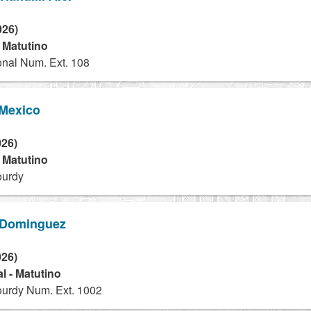
026)
- Matutino
onal Num. Ext. 108
 Mexico
026)
- Matutino
ourdy
e Dominguez
026)
l - Matutino
ourdy Num. Ext. 1002