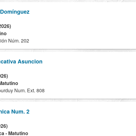
e Domínguez
2026)
ino
ión Núm. 202
cativa Asuncion
026)
Matutino
ourduy Num. Ext. 808
nica Num. 2
026)
a - Matutino