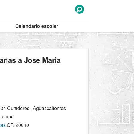
Calendario
escolar
canas a Jose Maria
04 Curtidores , Aguascalientes
adalupe
tes
CP. 20040