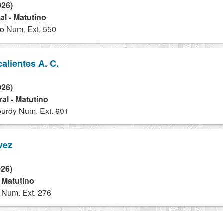
026)
l - Matutino
o Num. Ext. 550
alientes A. C.
026)
al - Matutino
ourdy Num. Ext. 601
vez
026)
- Matutino
Num. Ext. 276