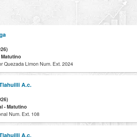
nga
026)
- Matutino
or Quezada Limon Num. Ext. 2024
lahuilli A.c.
026)
l - Matutino
onal Num. Ext. 108
lahuilli A.c.