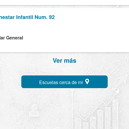
nestar Infantil Num. 92
lar General
Ver más
Escuelas cerca de mi