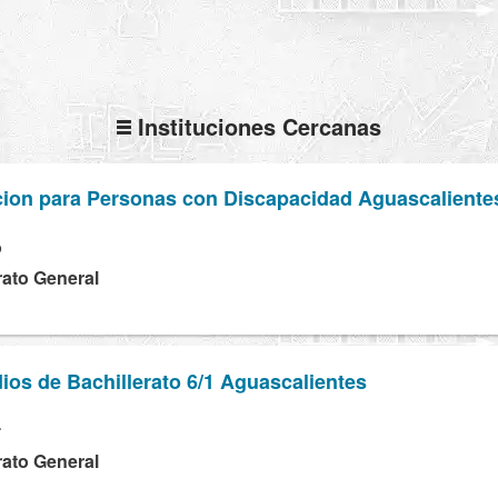
Instituciones Cercanas
cion para Personas con Discapacidad Aguascaliente
P
rato General
ios de Bachillerato 6/1 Aguascalientes
T
rato General