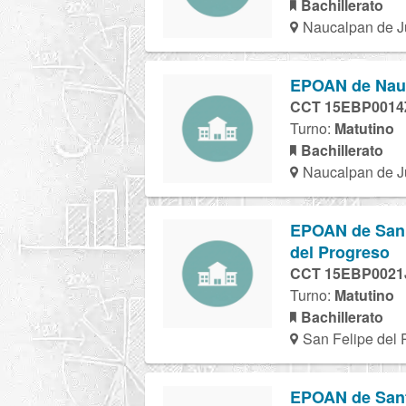
Bachillerato
Naucalpan de J
EPOAN de Nauca
CCT 15EBP0014
Turno:
Matutino
Bachillerato
Naucalpan de J
EPOAN de San F
del Progreso
CCT 15EBP0021
Turno:
Matutino
Bachillerato
San Felipe del 
EPOAN de Santa