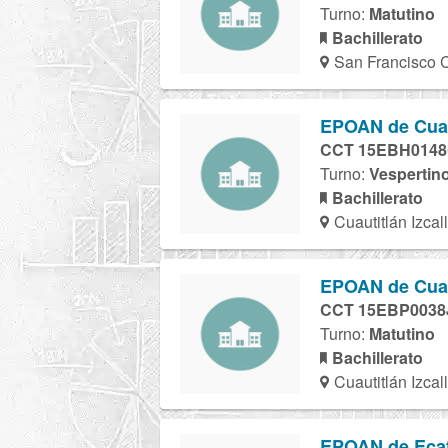
Turno:
Matutino
Bachillerato
San Francisco C
EPOAN de Cuauti
CCT 15EBH014
Turno:
Vespertin
Bachillerato
Cuautitlán Izcall
EPOAN de Cuauti
CCT 15EBP0038
Turno:
Matutino
Bachillerato
Cuautitlán Izcall
EPOAN de Ecate