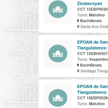
Zicatecoyan
CCT 15EBP003
Turno:
Matutino
Bachillerato
Santa Ana Zicat
EPOAN de Santi
Tianguistenco
CCT 15EBH030
Turno:
Vespertin
Bachillerato
Santiago Tiangu
EPOAN de Santi
Tianguistenco
CCT 15EBP002
Turno:
Matutino