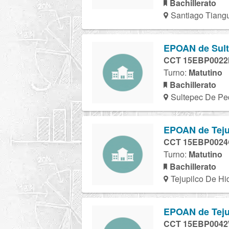
Bachillerato
Santiago Tiangu
EPOAN de Sulte
CCT 15EBP0022
Turno:
Matutino
Bachillerato
Sultepec De Ped
EPOAN de Tejup
CCT 15EBP002
Turno:
Matutino
Bachillerato
Tejupilco De Hi
EPOAN de Tejup
CCT 15EBP004