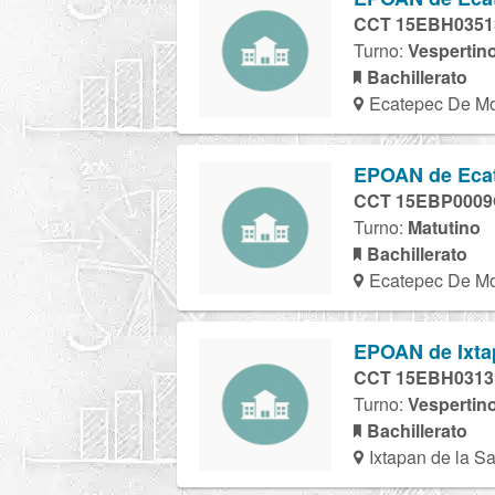
CCT 15EBH035
Turno:
Vespertin
Bachillerato
Ecatepec De Mo
EPOAN de Ecate
CCT 15EBP000
Turno:
Matutino
Bachillerato
Ecatepec De Mo
EPOAN de Ixtap
CCT 15EBH031
Turno:
Vespertin
Bachillerato
Ixtapan de la Sa